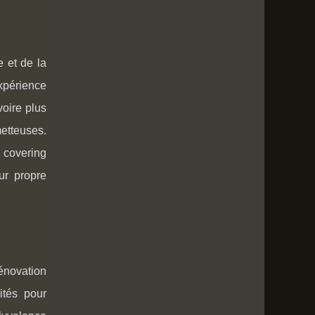
 et de la
expérience
voire plus
metteuses.
 covering
ur propre
énovation
ités pour