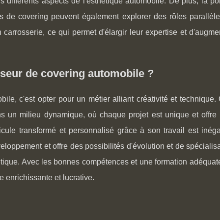
 différents aspects de l'esthétique automobile. De plus, la po
s de covering peuvent également explorer des rôles parallè
carrosserie, ce qui permet d'élargir leur expertise et d'augme
oseur de covering automobile ?
le, c'est opter pour un métier alliant créativité et technique.
ans un milieu dynamique, où chaque projet est unique et offre 
hicule transformé et personnalisé grâce à son travail est inég
loppement et offre des possibilités d'évolution et de spécialis
hétique. Avec les bonnes compétences et une formation adéquat
 enrichissante et lucrative.