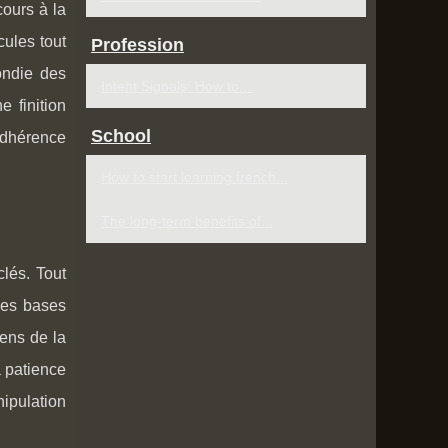
cours à la
cules tout
Profession
ondie des
Intent Signals: How to...
e finition
School
'adhérence
How to start learning french...
The long-term benefits of...
lés. Tout
les bases
ens de la
a patience
nipulation