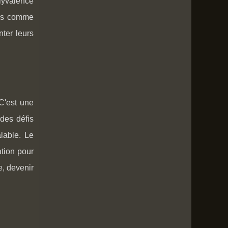
lyvalence
les comme
nter leurs
 C'est une
des défis
alable. Le
ation pour
e, devenir