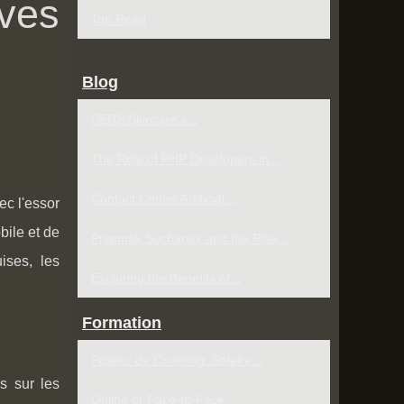
ives
Top Read
Blog
PERS Skincare’s...
The Role of PHP Developers in...
Contact Center Artificial...
ec l'essor
bile et de
Przemek Suchanek and the Rise...
ises, les
Exploring the Benefits of...
Formation
Poseur de Covering: Salaire...
s sur les
Online or Face-to-Face...